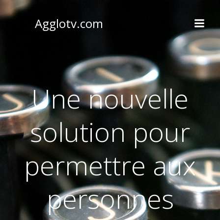
Aller
au
Agglotv.com
contenu
Une nouvelle
solution pour
permettre aux
personnes