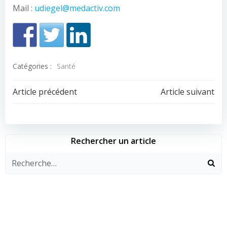
Mail :
udiegel@medactiv.com
Catégories :
Santé
Navigation
Navigation
Article précédent
Article suivant
de
de
l’article
l’article
Rechercher un article