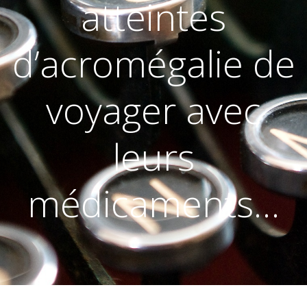
atteintes
d’acromégalie de
voyager avec
leurs
médicaments…