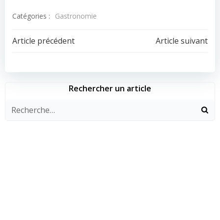
Catégories :
Gastronomie
Navigation
Navigation
Article précédent
Article suivant
de
de
l’article
l’article
Rechercher un article