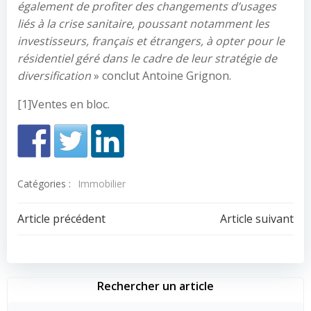
également de profiter des changements d’usages
liés à la crise sanitaire, poussant notamment les
investisseurs, français et étrangers, à opter pour le
résidentiel géré dans le cadre de leur stratégie de
diversification
» conclut Antoine Grignon.
[1]Ventes en bloc.
Catégories :
Immobilier
Navigation
Navigation
Article précédent
Article suivant
de
de
l’article
l’article
Rechercher un article