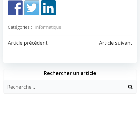
Catégories :
Informatique
Navigation
Navigation
Article précédent
Article suivant
de
de
l’article
l’article
Rechercher un article