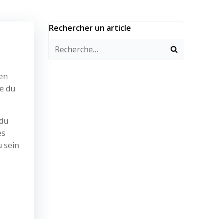
Rechercher un article
 en
le du
 du
es
u sein