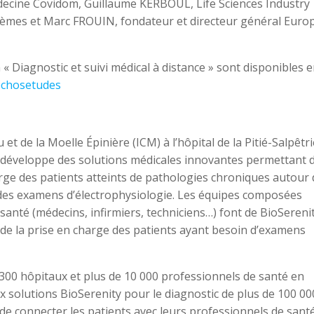
édecine Covidom, Guillaume KERBOUL, Life Sciences Industry
stèmes et Marc FROUIN, fondateur et directeur général Euro
n « Diagnostic et suivi médical à distance » sont disponibles 
sechosetudes
et de la Moelle Épinière (ICM) à l’hôpital de la Pitié-Salpêtr
ui développe des solutions médicales innovantes permettant 
 charge des patients atteints de pathologies chroniques autour
on des examens d’électrophysiologie. Les équipes composées
santé (médecins, infirmiers, techniciens…) font de BioSereni
de la prise en charge des patients ayant besoin d’examens
e 300 hôpitaux et plus de 10 000 professionnels de santé en
ux solutions BioSerenity pour le diagnostic de plus de 100 00
 de connecter les patients avec leurs professionnels de santé