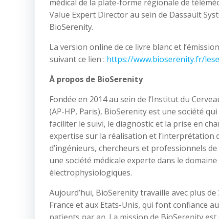
médical de la plate-forme régionale de télém
Value Expert Director au sein de Dassault Sy
BioSerenity.
La version online de ce livre blanc et l’émissio
suivant ce lien :
https://www.bioserenity.fr/le
À propos de BioSerenity
Fondée en 2014 au sein de l’Institut du Cerveau 
(AP-HP, Paris), BioSerenity est une société q
faciliter le suivi, le diagnostic et la prise en
expertise sur la réalisation et l’interprétati
d’ingénieurs, chercheurs et professionnels de 
une société médicale experte dans le domaine 
électrophysiologiques.
Aujourd’hui, BioSerenity travaille avec plus d
France et aux Etats-Unis, qui font confiance a
patients par an. La mission de BioSerenity est