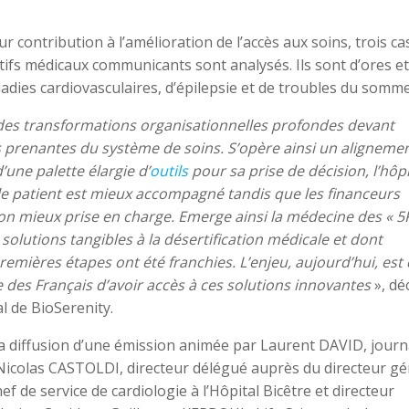
leur contribution à l’amélioration de l’accès aux soins, trois ca
tifs médicaux communicants sont analysés. Ils sont d’ores et
ladies cardiovasculaires, d’épilepsie et de troubles du sommei
des transformations organisationnelles profondes devant
es prenantes du système de soins. S’opère ainsi un aligneme
’une palette élargie d’
outils
pour sa prise de décision, l’hôpi
le patient est mieux accompagné tandis que les financeurs
n mieux prise en charge. Emerge ainsi la médecine des « 5P
 solutions tangibles à la désertification médicale et dont
premières étapes ont été franchies. L’enjeu, aujourd’hui, est
e des Français d’avoir accès à ces solutions innovantes
», dé
l de BioSerenity.
 la diffusion d’une émission animée par Laurent DAVID, journ
 Nicolas CASTOLDI, directeur délégué auprès du directeur gé
f de service de cardiologie à l’Hôpital Bicêtre et directeur