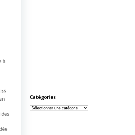
e à
ité
Catégories
 en
Catégories
ides
ndée