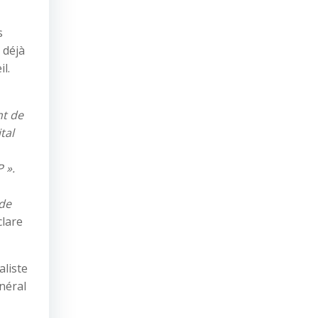
s
 déjà
l.
nt de
tal
 ».
 de
clare
aliste
néral