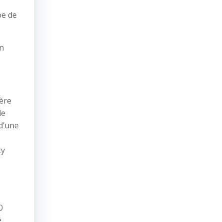
pe de
en
ière
de
 d’une
ty
0
,