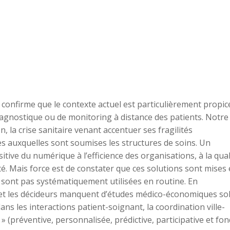
c confirme que le contexte actuel est particulièrement propic
iagnostique ou de monitoring à distance des patients. Notre
, la crise sanitaire venant accentuer ses fragilités
es auxquelles sont soumises les structures de soins. Un
tive du numérique à l’efficience des organisations, à la qual
té. Mais force est de constater que ces solutions sont mises
e sont pas systématiquement utilisées en routine. En
et les décideurs manquent d’études médico-économiques sol
ans les interactions patient-soignant, la coordination ville-
» (préventive, personnalisée, prédictive, participative et fo