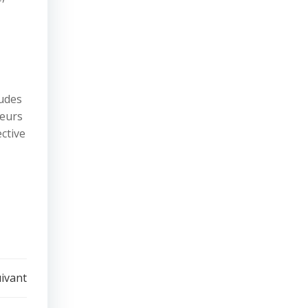
tudes
teurs
ctive
uivant