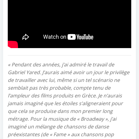
« Pendant des années, j’ai admiré le travail de
Gabriel Yared. J’aurais aimé avoir un jour le privilège
de travailler avec lui, même si un tel scénario ne
semblait pas très probable, compte tenu de
l’ampleur des films produits en Grèce. Je n’aurais
jamais imaginé que les étoiles s’aligneraient pour
que cela se produise dans mon premier long
métrage. Pour la musique de « Broadway », j’ai
imaginé un mélange de chansons de danse
préexistantes (de « Fame » aux chansons pop