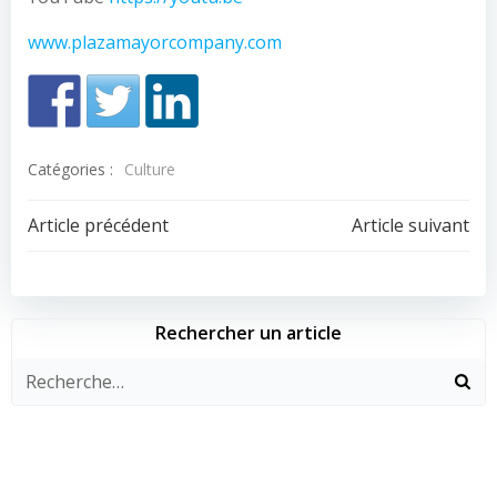
www.plazamayorcompany.com
Catégories :
Culture
Navigation
Navigation
Article précédent
Article suivant
de
de
l’article
l’article
Rechercher un article