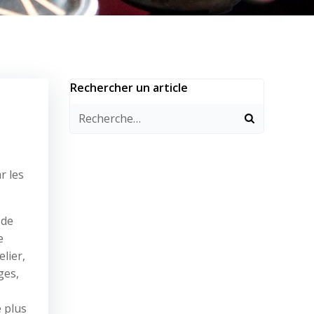
Rechercher un article
r les
 de
e
lier,
ges,
e plus