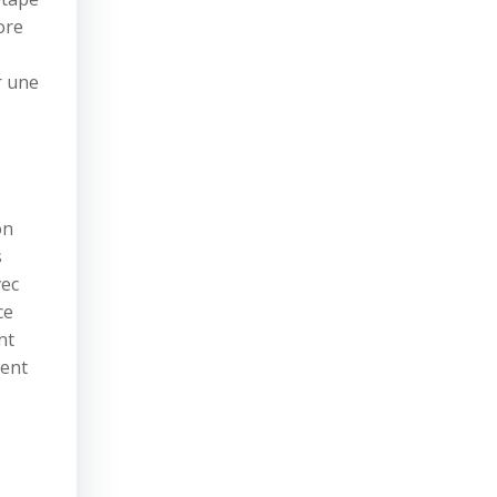
ore
r une
on
s
vec
ce
nt
sent