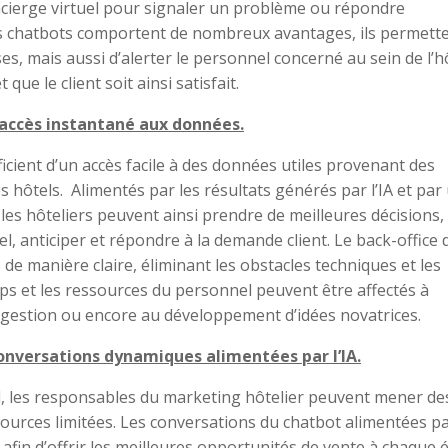
concierge virtuel pour signaler un problème ou répondre
s chatbots comportent de nombreux avantages, ils permett
s, mais aussi d’alerter le personnel concerné au sein de l’h
ue le client soit ainsi satisfait.
l’accès instantané aux données.
éficient d’un accès facile à des données utiles provenant des
es hôtels. Alimentés par les résultats générés par l’IA et par
es hôteliers peuvent ainsi prendre de meilleures décisions,
tel, anticiper et répondre à la demande client. Le back-office 
s de manière claire, éliminant les obstacles techniques et les
s et les ressources du personnel peuvent être affectés à
 gestion ou encore au développement d’idées novatrices.
conversations dynamiques alimentées par l’IA.
tuel, les responsables du marketing hôtelier peuvent mener de
urces limitées. Les conversations du chatbot alimentées par
afin d’offrir les meilleures opportunités de vente à chaque 