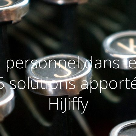
personnel dans le
 5 solutions apport
HiJiffy