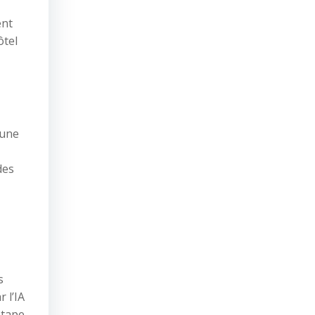
ent
ôtel
 une
des
s
 l’IA
étape