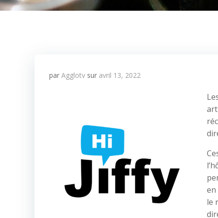
par
Agglotv
sur
avril 13, 2022
Les
art
ré
dir
Ce
l’h
per
en
le 
dir