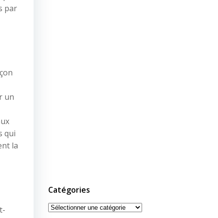
s par
açon
r un
aux
s qui
nt la
Catégories
Catégories
t-