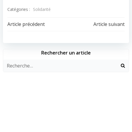
Catégories :
Solidarité
Navigation
Navigation
Article précédent
Article suivant
de
de
l’article
l’article
Rechercher un article