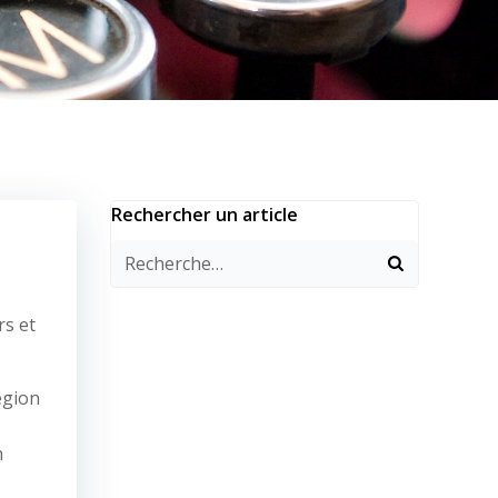
Rechercher un article
s et
égion
n