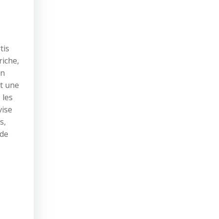
tis
riche,
un
st une
 les
vise
s,
 de