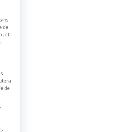
sins
e de
n Job
n
es
utera
le de
e
ts