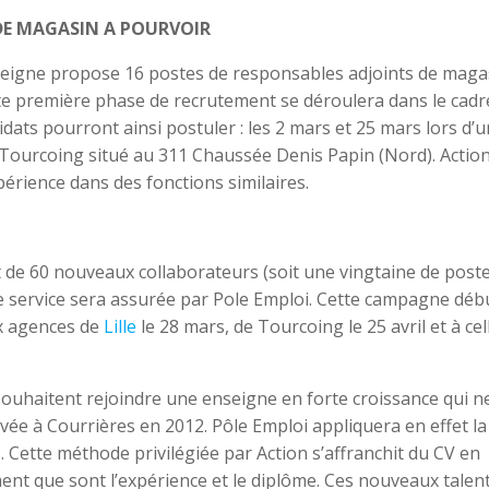
 DE MAGASIN A POURVOIR
nseigne propose 16 postes de responsables adjoints de maga
te première phase de recrutement se déroulera dans le cadr
dats pourront ainsi postuler : les 2 mars et 25 mars lors d’u
 Tourcoing situé au 311 Chaussée Denis Papin (Nord). Actio
érience dans des fonctions similaires.
de 60 nouveaux collaborateurs (soit une vingtaine de post
e service sera assurée par Pole Emploi. Cette campagne déb
ux agences de
Lille
le 28 mars, de Tourcoing le 25 avril et à cel
 souhaitent rejoindre une enseigne en forte croissance qui n
ivée à Courrières en 2012. Pôle Emploi appliquera en effet la
Cette méthode privilégiée par Action s’affranchit du CV en
ment que sont l’expérience et le diplôme. Ces nouveaux talen