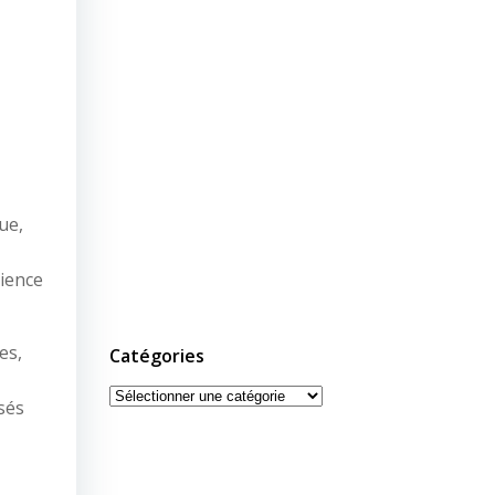
ue,
rience
es,
Catégories
Catégories
sés