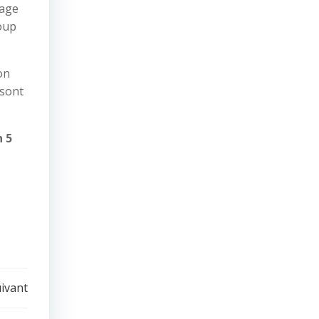
tage
roup
on
 sont
n 5
uivant