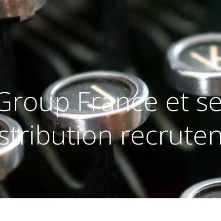
Group France et se
stribution recruten