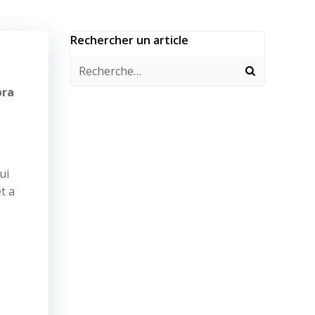
Rechercher un article
pra
ui
t a