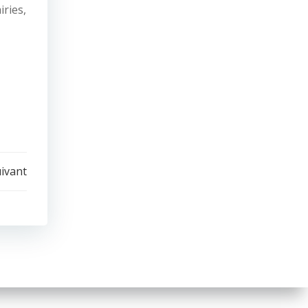
iries,
uivant