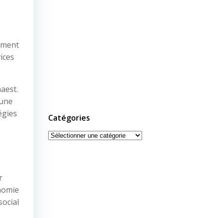
cement
ices
aest.
 une
égies
Catégories
Catégories
r
onomie
social