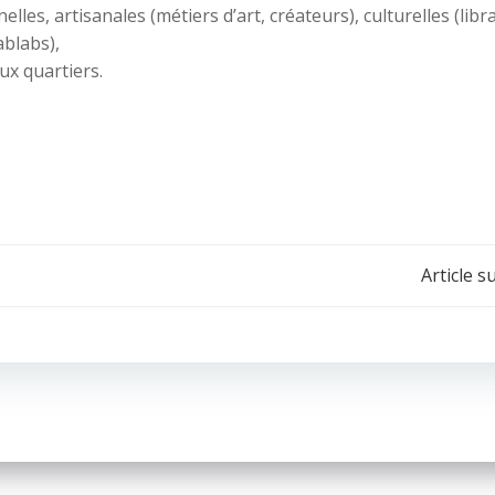
les, artisanales (métiers d’art, créateurs), culturelles (libra
ablabs),
ux quartiers.
Navigation
Article s
de
l’article