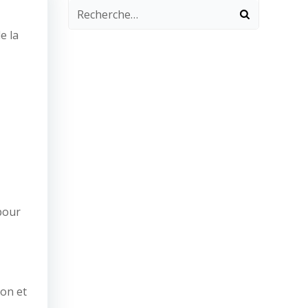
e la
pour
ion et