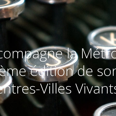
compagne la Métr
 2ème édition de s
ntres-Villes Vivant