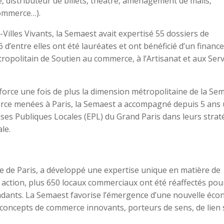
distributeur de billets, théâtre, aménagement de mails,
commerce…).
illes Vivants, la Semaest avait expertisé 55 dossiers de
d’entre elles ont été lauréates et ont bénéficié d’un finan
ropolitain de Soutien au commerce, à l’Artisanat et aux Serv
force une fois de plus la dimension métropolitaine de la Sem
erce menées à Paris, la Semaest a accompagné depuis 5 ans
ises Publiques Locales (EPL) du Grand Paris dans leurs strat
le.
le de Paris, a développé une expertise unique en matière de
action, plus 650 locaux commerciaux ont été réaffectés pou
endants. La Semaest favorise l’émergence d’une nouvelle éc
 concepts de commerce innovants, porteurs de sens, de lien 