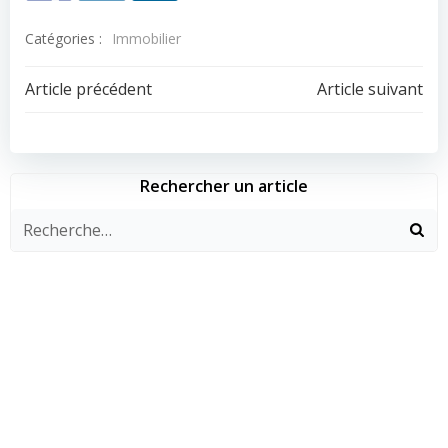
Catégories :
Immobilier
Navigation
Navigation
Article précédent
Article suivant
de
de
l’article
l’article
Rechercher un article