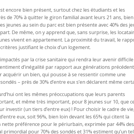
t encore bien présent, surtout chez les étudiants et les
s de 70% à quitter le giron familial avant leurs 21 ans, bien
es jeunes au sein du parc est bien présente avec 40% des j
part. De même, on y apprend que, sans surprise, les locatai
eunes vivent en appartement. La proximité du travail, le rapp
critères justifiant le choix d’un logement.
pactés par la crise sanitaire qui rendra leur avenir difficile 
n sentiment d’inégalité par rapport aux générations précédent
our acquérir un bien, qui pousse à se ressentir comme une
sondés – près de 30% d’entre eux s’en déclarent même certa
urd’hui ont les mêmes préoccupations que leurs parents
tant, et même très important, pour 8 jeunes sur 10, que ce
investir (un tiers d’entre eux) ! Pour choisir le cadre de vie,
 d’entre eux, soit 96%, bien loin devant les 65% qui citent la
 la nette préférence pour le périurbain, exprimée par 44% des
al primordial pour 70% des sondés et 31% estiment qu’un tel