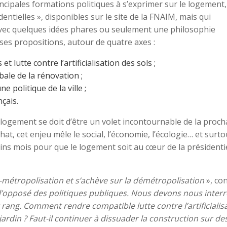
incipales formations politiques à s’exprimer sur le logement,
ntielles », disponibles sur le site de la FNAIM, mais qui
vec quelques idées phares ou seulement une philosophie
es propositions, autour de quatre axes :
t lutte contre l’artificialisation des sols ;
bale de la rénovation ;
 politique de la ville ;
çais.
ogement se doit d’être un volet incontournable de la proch
hat, cet enjeu mêle le social, l’économie, l’écologie… et surto
ins mois pour que le logement soit au cœur de la présidenti
étropolisation et s’achève sur la démétropolisation
», con
 l’opposé des politiques publiques. Nous devons nous inter
 rang. Comment rendre compatible lutte contre l’artificialis
ardin ? Faut-il continuer à dissuader la construction sur de