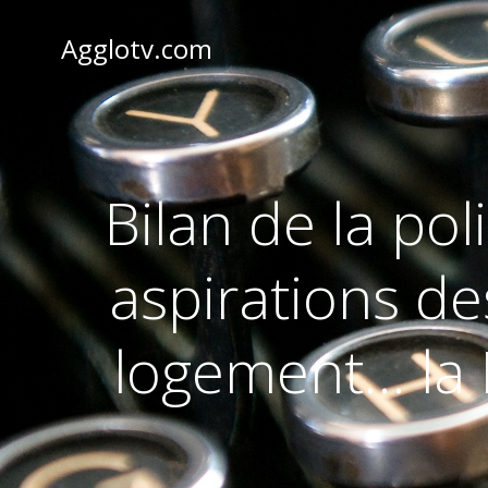
Aller
au
Agglotv.com
contenu
Bilan de la po
aspirations de
logement… la 