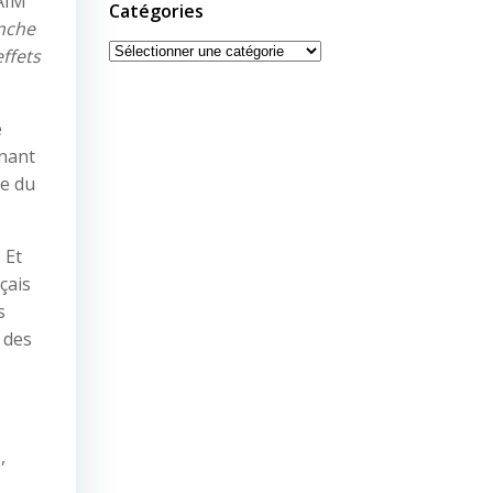
AIM
Catégories
anche
Catégories
ffets
e
gnant
le du
 Et
çais
s
 des
,