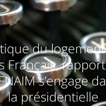
litique du logemen
s Français, rappor
FNAIM s’engage da
la présidentielle