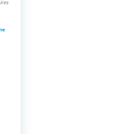
ires
une