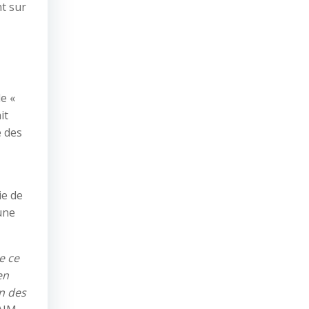
t sur
le «
it
e des
ie de
une
e ce
en
n des