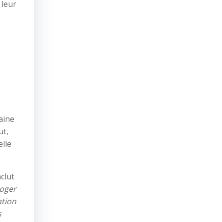
 leur
aine
ut,
elle
clut
roger
ation
s