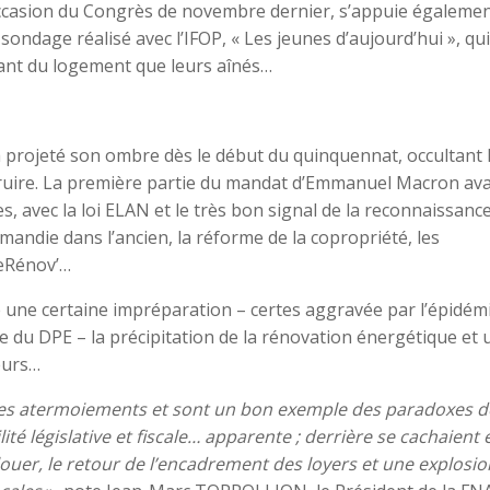
occasion du Congrès de novembre dernier, s’appuie égalemen
sondage réalisé avec l’IFOP, « Les jeunes d’aujourd’hui », qui
ant du logement que leurs aînés…
, a projeté son ombre dès le début du quinquennat, occultant 
struire. La première partie du mandat d’Emmanuel Macron ava
s, avec la loi ELAN et le très bon signal de la reconnaissanc
andie dans l’ancien, la réforme de la copropriété, les
eRénov’…
 une certaine impréparation – certes aggravée par l’épidém
e du DPE – la précipitation de la rénovation énergétique et 
eurs…
de ces atermoiements et sont un bon exemple des paradoxes d
té législative et fiscale… apparente ; derrière se cachaient 
ouer, le retour de l’encadrement des loyers et une explosio