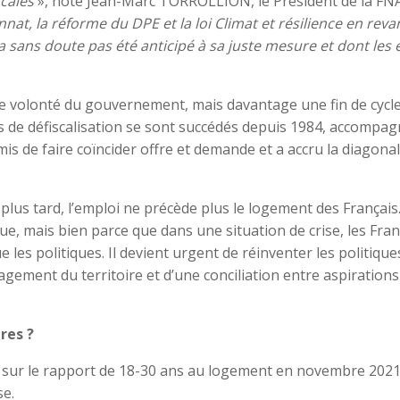
ocales
», note Jean-Marc TORROLLION, le Président de la FN
at, la réforme du DPE et la loi Climat et résilience en rev
sans doute pas été anticipé à sa juste mesure et dont les e
e volonté du gouvernement, mais davantage une fin de cycl
fs de défiscalisation se sont succédés depuis 1984, accompa
mis de faire coïncider offre et demande et a accru la diagona
plus tard, l’emploi ne précède plus le logement des Français.
que, mais bien parce que dans une situation de crise, les Fran
 les politiques. Il devient urgent de réinventer les politique
gement du territoire et d’une conciliation entre aspirations
res ?
e sur le rapport de 18-30 ans au logement en novembre 2021
se.