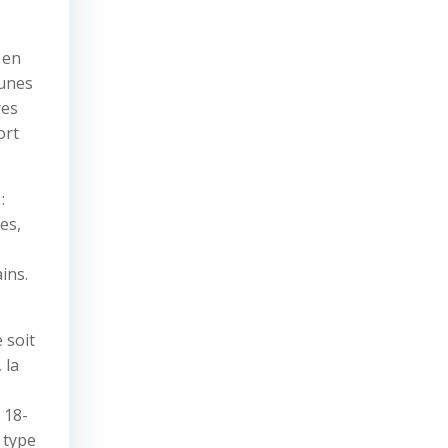
 en
eunes
res
ort
:
es,
ins.
 soit
 la
 18-
 type