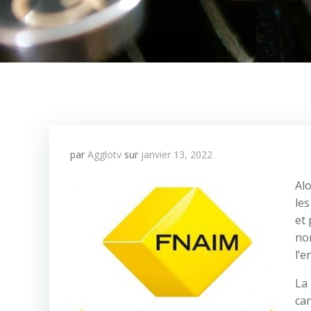
par
Agglotv
sur
janvier 13, 2022
Alo
le
et
non
l’e
La 
can