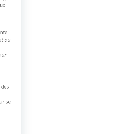
aux
ente
nt ou
our
e des
s
ur se