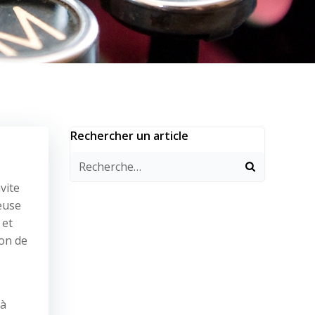
Rechercher un article
vite
euse
 et
ion de
 à