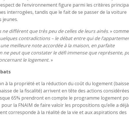
espect de l’environnement figure parmi les critères princip
s interrogées, tandis que le fait de se passer de la voiture
s jeunes.
 ne différent que très peu de celles de leurs ainés
. » comm
 quelques contradictions – le débat entre qui de l’apparteme
 une meilleure note accordée à la maison, en parfaite
 on ne peut que constater le défi immense que représente, p
concernant le logement.
»
ébats
on à la propriété et la réduction du coût du logement (baiss
sse de la fiscalité) arrivent en tête des actions considérée
puisque 65% prendront en compte le programme logement po
e pour la FNAIM de faire valoir les propositions qu’elle a déjà
nt corresponde à la réalité de la vie et aux aspirations des