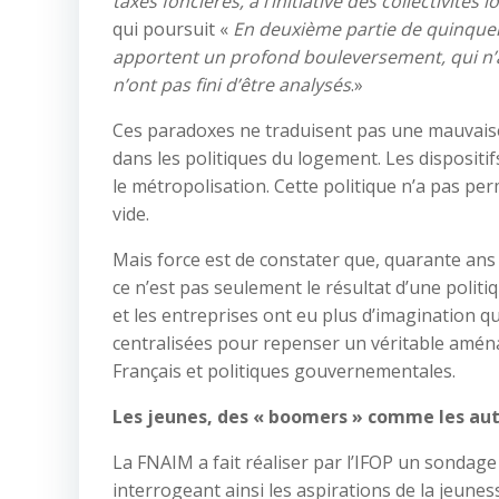
taxes foncières, à l’initiative des collectivités l
qui poursuit «
En deuxième partie de quinquenn
apportent un profond bouleversement, qui n’a 
n’ont pas fini d’être analysés
.»
Ces paradoxes ne traduisent pas une mauvais
dans les politiques du logement. Les dispositi
le métropolisation. Cette politique n’a pas per
vide.
Mais force est de constater que, quarante ans 
ce n’est pas seulement le résultat d’une politi
et les entreprises ont eu plus d’imagination que
centralisées pour repenser un véritable aména
Français et politiques gouvernementales.
Les jeunes, des « boomers » comme les aut
La FNAIM a fait réaliser par l’IFOP un sondag
interrogeant ainsi les aspirations de la jeunes