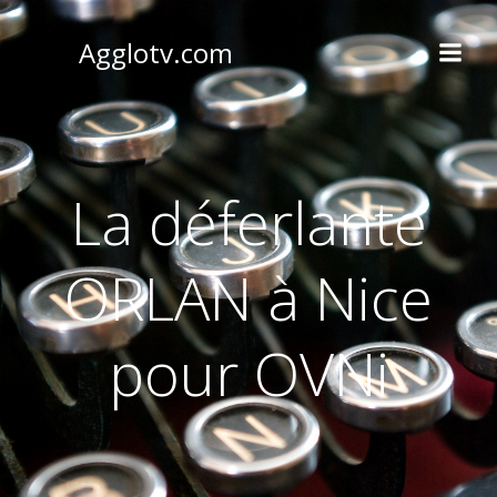
Aller
au
Agglotv.com
contenu
La déferlante
ORLAN à Nice
pour OVNi