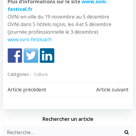
Plus d’informations sur le site
www.ovni-
festival.fr
OVNi en ville du 19 novembre au 5 décembre
OVNi dans 5 hôtels niçois, les 4 et 5 décembre
(journée professionnelle le 3 décembre)
www.ovni-festival.fr
Catégories :
Culture
Navigation
Navigation
Article précédent
Article suivant
de
de
l’article
l’article
Rechercher un article