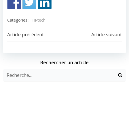
Catégories :
Hi-tech
Navigation
Navigation
Article précédent
Article suivant
de
de
l’article
l’article
Rechercher un article