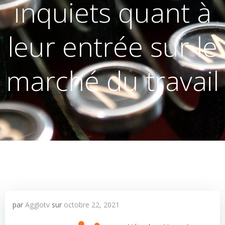
inquiets quant à
leur entrée sur le
marché du travail
par
Agglotv
sur
octobre 22, 2021