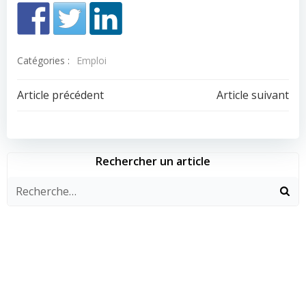
Catégories :
Emploi
Navigation
Navigation
Article précédent
Article suivant
de
de
l’article
l’article
Rechercher un article