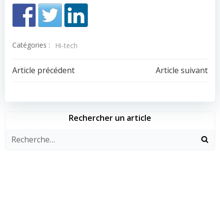
Catégories :
Hi-tech
Navigation
Navigation
Article précédent
Article suivant
de
de
l’article
l’article
Rechercher un article