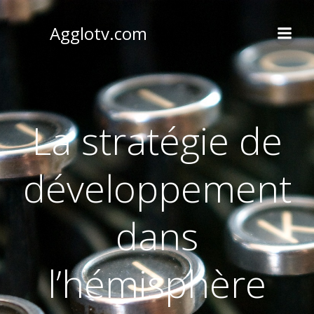
Aller
au
Agglotv.com
contenu
La stratégie de
développement
dans
l’hémisphère