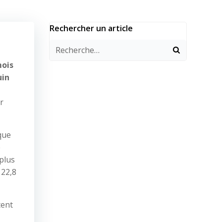
Rechercher un article
mois
uin
r
que
e
 plus
 22,8
tent