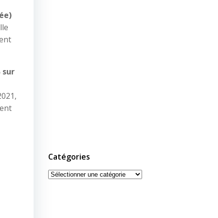
ée)
Elle
ent
 sur
2021,
ment
Catégories
Catégories