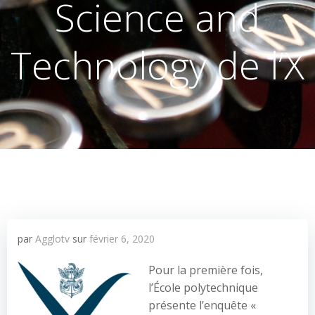
Science and
Technology de l’X
par
Agglotv
sur
février 6, 2020
Pour la première fois,
l’École polytechnique
présente l’enquête «