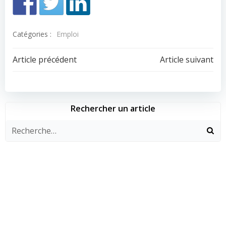
Catégories :
Emploi
Navigation
Navigation
Article précédent
Article suivant
de
de
l’article
l’article
Rechercher un article