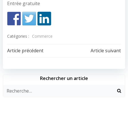
Entrée gratuite
Catégories :
Commerce
Navigation
Navigation
Article précédent
Article suivant
de
de
l’article
l’article
Rechercher un article