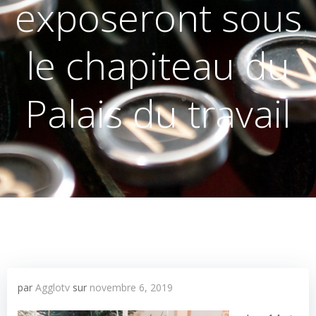
exposeront sous
le chapiteau du
Palais du travail
par
Agglotv
sur
novembre 6, 2019