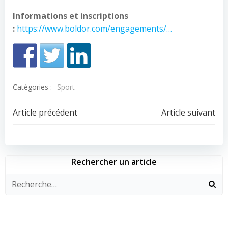
Informations et inscriptions
:
https://www.boldor.com/engagements/…
Catégories :
Sport
Navigation
Navigation
Article précédent
Article suivant
de
de
l’article
l’article
Rechercher un article