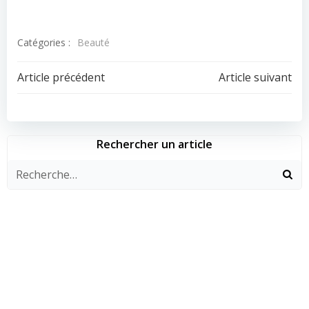
Catégories :
Beauté
Navigation
Navigation
Article précédent
Article suivant
de
de
l’article
l’article
Rechercher un article