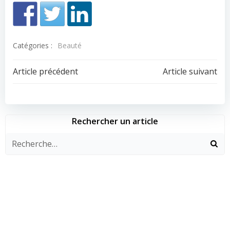
Catégories :
Beauté
Navigation
Navigation
Article précédent
Article suivant
de
de
l’article
l’article
Rechercher un article