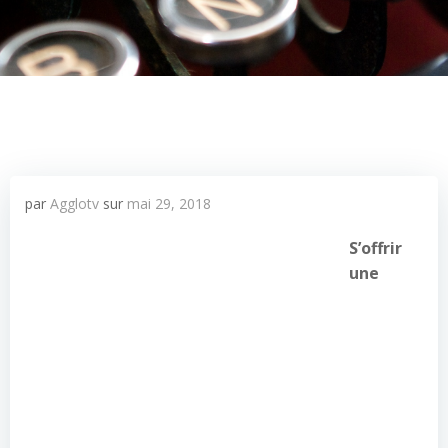
par
Agglotv
sur
mai 29, 2018
S’offrir
une