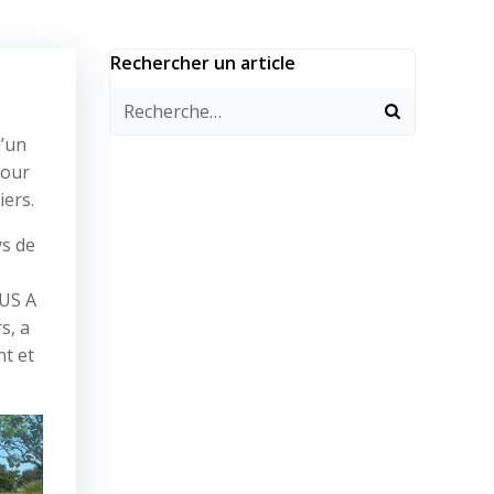
Rechercher un article
d’un
pour
iers.
ys de
OUS A
s, a
nt et