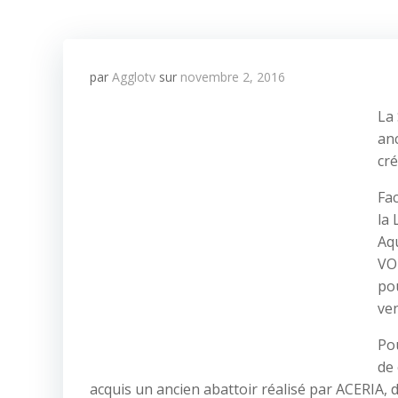
par
Agglotv
sur
novembre 2, 2016
La
anc
cré
Fac
la 
Aq
VOU
pou
ve
Po
de 
acquis un ancien abattoir réalisé par ACERIA