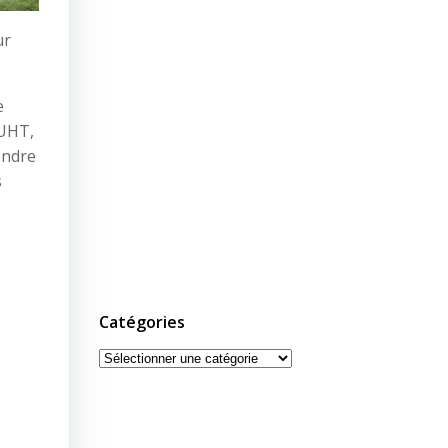
ur
e
 UHT,
endre
s
Catégories
Catégories