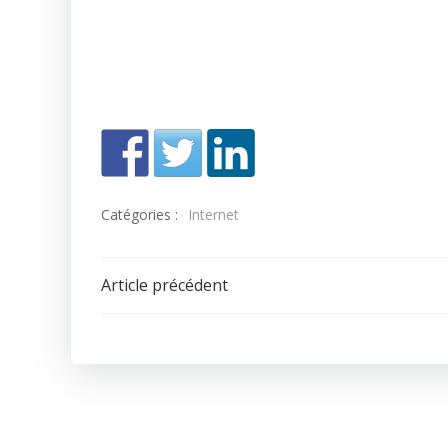
Catégories :
Internet
Navigation
Article précédent
de
l’article