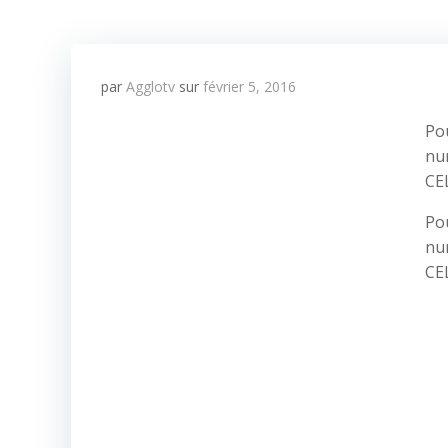
par
Agglotv
sur
février 5, 2016
Po
num
CE
Po
num
CE