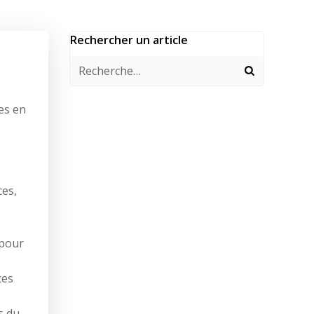
Rechercher un article
es en
ces,
 pour
ces
s du