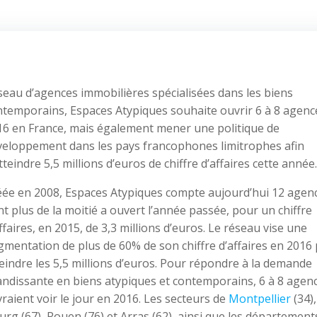
eau d’agences immobilières spécialisées dans les biens
ntemporains, Espaces Atypiques souhaite ouvrir 6 à 8 agenc
16 en France, mais également mener une politique de
veloppement dans les pays francophones limitrophes afin
tteindre 5,5 millions d’euros de chiffre d’affaires cette année.
éée en 2008, Espaces Atypiques compte aujourd’hui 12 agen
t plus de la moitié a ouvert l’année passée, pour un chiffre
ffaires, en 2015, de 3,3 millions d’euros. Le réseau vise une
mentation de plus de 60% de son chiffre d’affaires en 2016
eindre les 5,5 millions d’euros. Pour répondre à la demande
andissante en biens atypiques et contemporains, 6 à 8 agen
raient voir le jour en 2016. Les secteurs de
Montpellier
(34),
ourg (67), Rouen (76) et Arras (62), ainsi que les département