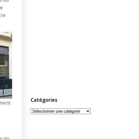
de
tre
Catégories
ement
Catégories
ce de