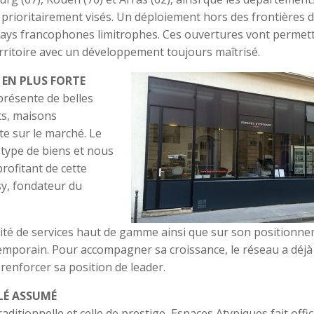
 prioritairement visés. Un déploiement hors des frontières 
pays francophones limitrophes. Ces ouvertures vont permet
rritoire avec un développement toujours maîtrisé.
 EN PLUS FORTE
présente de belles
fts, maisons
te sur le marché. Le
e type de biens et nous
profitant de cette
sy, fondateur du
ité de services haut de gamme ainsi que sur son positionn
temporain. Pour accompagner sa croissance, le réseau a déjà
 renforcer sa position de leader.
LÉ ASSUMÉ
ditionnelle et celle de prestige, Espaces Atypiques fait offi