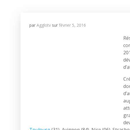
par
Agglotv
sur
février 5, 2016
Rés
co
20
dé
d’a
Cr
don
d’a
aug
att
gr
dev
Toulouse
(31), Avignon (84), Nice (06), Strasb