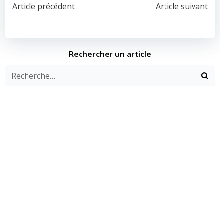
Navigation
Navigation
Article précédent
Article suivant
de
de
l’article
l’article
Rechercher un article