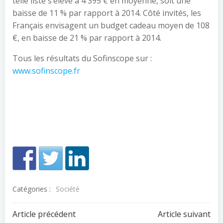
telle liste s’élève à 4 395 € en moyenne, soit une
baisse de 11 % par rapport à 2014. Côté invités, les
Français envisagent un budget cadeau moyen de 108
€, en baisse de 21 % par rapport à 2014.
Tous les résultats du Sofinscope sur :
www.sofinscope.fr
Catégories :
Société
Navigation
Navigation
Article précédent
Article suivant