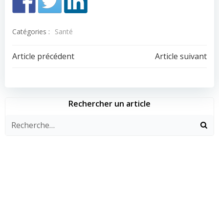
Catégories :
Santé
Navigation
Navigation
Article précédent
Article suivant
de
de
l’article
l’article
Rechercher un article