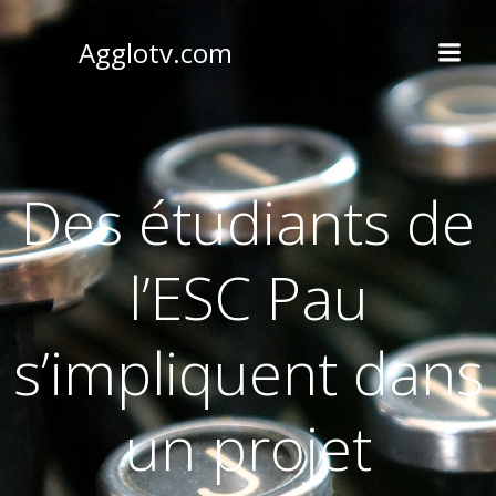
Aller
au
Agglotv.com
contenu
Des étudiants de
l’ESC Pau
s’impliquent dans
un projet