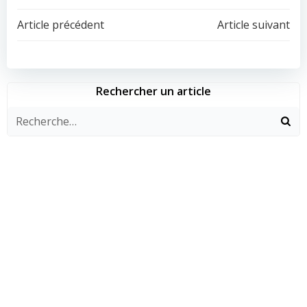
Navigation
Navigation
Article précédent
Article suivant
de
de
l’article
l’article
Rechercher un article