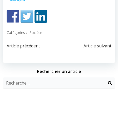
Catégories :
Société
Navigation
Navigation
Article précédent
Article suivant
de
de
l’article
l’article
Rechercher un article