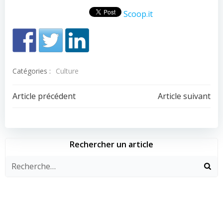
Scoop.it
Catégories :
Culture
Navigation
Navigation
Article précédent
Article suivant
de
de
l’article
l’article
Rechercher un article