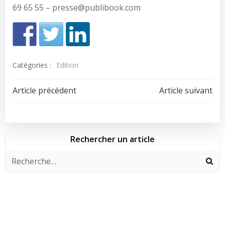
69 65 55 – presse@publibook.com
Catégories :
Edition
Navigation
Navigation
Article précédent
Article suivant
de
de
l’article
l’article
Rechercher un article