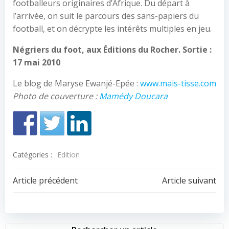
footballeurs originaires d’Afrique. Du départ à
l’arrivée, on suit le parcours des sans-papiers du
football, et on décrypte les intérêts multiples en jeu.
Négriers du foot, aux Éditions du Rocher. Sortie :
17 mai 2010
Le blog de Maryse Ewanjé-Epée :
www.mais-tisse.com
Photo de couverture :
Mamédy Doucara
Catégories :
Edition
Navigation
Navigation
Article précédent
Article suivant
de
de