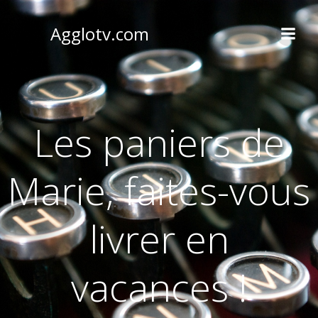
Aller
au
Agglotv.com
contenu
Les paniers de
Marie, faites-vous
livrer en
vacances !