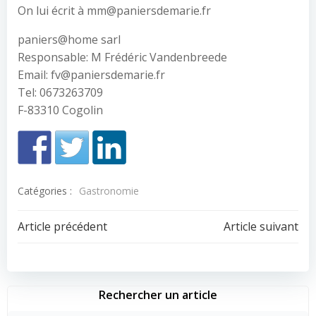
On lui écrit à mm@paniersdemarie.fr
paniers@home sarl
Responsable: M Frédéric Vandenbreede
Email: fv@paniersdemarie.fr
Tel: 0673263709
F-83310 Cogolin
Catégories :
Gastronomie
Navigation
Navigation
Article précédent
Article suivant
de
de
l’article
l’article
Rechercher un article