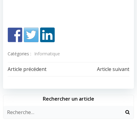
Catégories :
Informatique
Navigation
Navigation
Article précédent
Article suivant
de
de
l’article
l’article
Rechercher un article