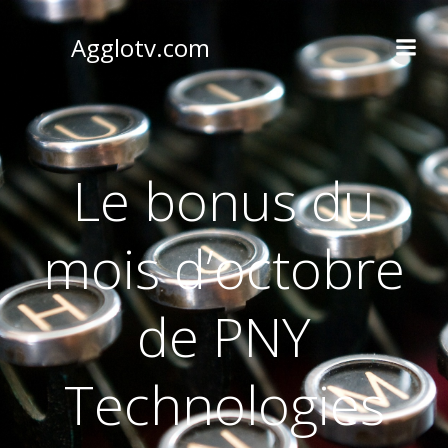
Aller
au
Agglotv.com
contenu
Le bonus du
mois d’octobre
de PNY
Technologies