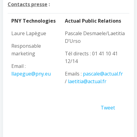
Contacts presse
:
PNY Technologies
Actual Public Relations
Laure Lapègue
Pascale Desmaele/Laetitia
D’Urso
Responsable
marketing
Tél directs : 01 41 10 41
12/14
Email :
llapegue@pny.eu
Emails :
pascale@actual.fr
/
laetitia@actual.fr
Tweet