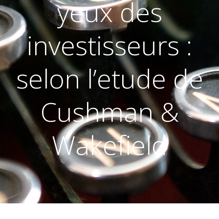
yeux des
investisseurs :
selon l’etude de
Cushman &
Wakefield