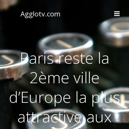
Aller
au
Agglotv.com
contenu
Paris reste la
2ème ville
d’Europe la plus
attractive aux