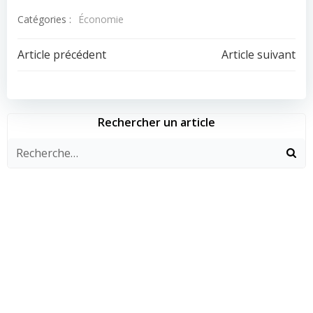
Catégories :
Économie
Navigation
Navigation
Article précédent
Article suivant
de
de
l’article
l’article
Rechercher un article