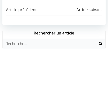
Navigation
Navigation
Article précédent
Article suivant
de
de
l’article
l’article
Rechercher un article