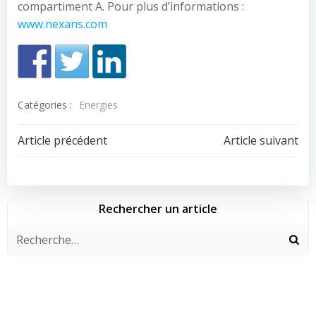
compartiment A. Pour plus d’informations :
www.nexans.com
Catégories :
Energies
Navigation
Navigation
Article précédent
Article suivant
de
de
l’article
l’article
Rechercher un article