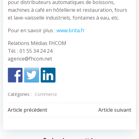
pour distributeurs automatiques de boissons,
machines à café en hôtellerie et restauration, fours
et lave-vaisselle industriels, fontaines à eau, etc.
Pour en savoir plus :
www.brita.fr
Relations Médias FHCOM
Tél. : 01 55 34 24 24
agence@fhcom.net
Catégories :
Commerce
Navigation
Navigation
Article précédent
Article suivant
de
de