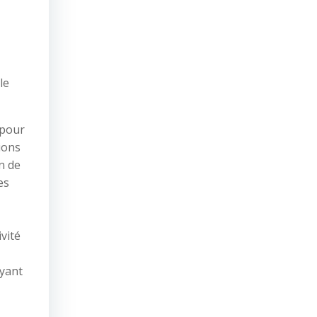
le
 pour
ions
on de
es
vité
oyant