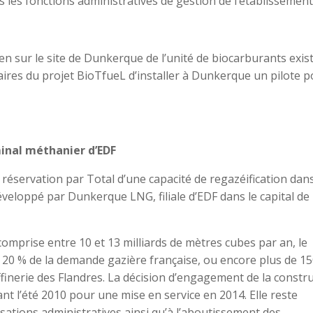
les fonctions administratives de gestion de l’établissement
ien sur le site de Dunkerque de l’unité de biocarburants exis
aires du projet BioTfueL d’installer à Dunkerque un pilote 
minal méthanier d’EDF
 réservation par Total d’une capacité de regazéification dans
eloppé par Dunkerque LNG, filiale d’EDF dans le capital de
comprise entre 10 et 13 milliards de mètres cubes par an, le
 20 % de la demande gazière française, ou encore plus de 1
ffinerie des Flandres. La décision d’engagement de la constr
t l’été 2010 pour une mise en service en 2014. Elle reste
isations administratives ainsi qu’à l’aboutissement des