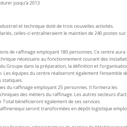
durer jusqu’à 2013.
ustriel et technique doté de trois nouvelles activités.
lariés, celles-ci entraîneraient le maintien de 240 postes sur 
tions de raffinage employant 180 personnes. Ce centre aura
technique nécessaire au fonctionnement courant des installat
 du Groupe dans la préparation, la définition et l’organisati
on. Les équipes du centre réaliseront également l’ensemble d
 statiques.
es du raffinage employant 25 personnes. Il formera les
niques des métiers du raffinage. Les autres secteurs d’acti
e Total bénéficieront également de ses services.
a raffineriequi seront transformées en dépôt logistique empl