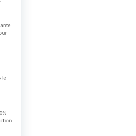
.
tante
pour
 le
50%
uction