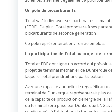
20 emplois seraient également à pourvoir dans 
Un pôle de biocarburants
Total va étudier avec ses partenaires le maint
(ETBE). De plus, Total proposera à ses parten
biocarburants de seconde génération.
Ce pôle représenterait environ 30 emplois.
La participation de Total au projet de ter
Total et EDF ont signé un accord qui prévoit la
projet de terminal méthanier de Dunkerque dév
laquelle Total prendrait une participation.
Avec une capacité annuelle de regazéification 
terminal de Dunkerque représenterait plus de
de la capacité de production d’énergie de la ra
du terminal sera prise par Dunkerque LNG avan
conditionnée à l’obtention de toutes les autor