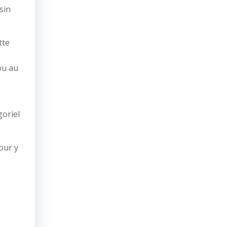
sin
tte
ou au
goriel
our y