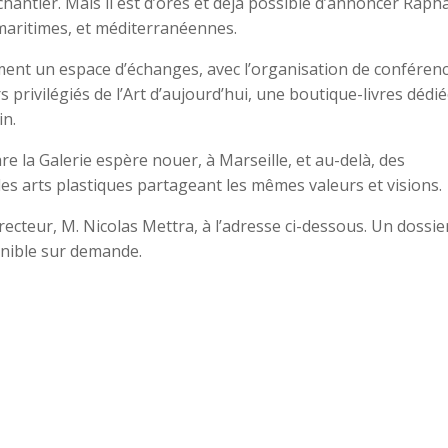
antier. Mais il est d’ores et déjà possible d’annoncer Rapha
 maritimes, et méditerranéennes.
ement un espace d’échanges, avec l’organisation de conféren
privilégiés de l’Art d’aujourd’hui, une boutique-livres dédié
in.
are la Galerie espère nouer, à Marseille, et au-delà, des
es arts plastiques partageant les mêmes valeurs et visions.
cteur, M. Nicolas Mettra, à l’adresse ci-dessous. Un dossie
ponible sur demande.