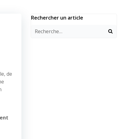
Rechercher un article
le, de
me
n
vent