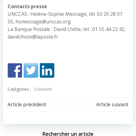
Contacts presse
UNCCAS : Hélène-Sophie Mesnage, tél. 03 20 28 07
55, hsmesnage@unccas.org
La Banque Postale : David Lhôte, tél : 01 55 44 22 42,
david.lhote@laposte.fr
Catégories :
Solidarité
Navigation
Navigation
Article précédent
Article suivant
de
de
Rechercher un article