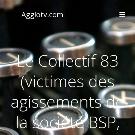
Aller
au
Agglotv.com
contenu
Le Collectif 83
(victimes des
agissements de
la société BSP,