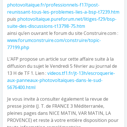
photovoltaique.fr/professionnels-f17/post-
reunissant-tous-les-problemes-lies-a-bsp-t7239.htm
puis
photovoltaique.pureforum.net/litiges-f29/bsp-
suite-des-discussions-t13798-75.htm
ainsi qu’en ouvrant le forum du site Construire.com :
www.forumconstruire.com/construire/topic-
77199.php
L’AFP propose un article sur cette affaire suite à la
diffusion du sujet le Vendredi 5 février au journal de
13 H de TF 1. Lien :
videos.tf1.fr/jt-13h/escroquerie-
aux-panneaux-photovoltaiques-dans-le-sud-
5676400.html
Je vous invite à consulter également la revue de
presse jointe (J. T. de FRANCE 3 Méditerranée,
pleines pages dans NICE MATIN, VAR MATIN, LA
PROVENCE) et reste à votre entière disposition pour