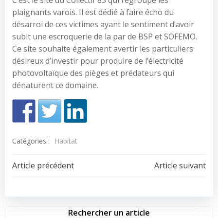
C’est le site du Collectif 83 qui regroupe les
plaignants varois. Il est dédié à faire écho du
désarroi de ces victimes ayant le sentiment d’avoir
subit une escroquerie de la par de BSP et SOFEMO.
Ce site souhaite également avertir les particuliers
désireux d’investir pour produire de l’électricité
photovoltaïque des pièges et prédateurs qui
dénaturent ce domaine.
Catégories :
Habitat
Navigation
Navigation
Article précédent
Article suivant
de
de
l’article
l’article
Rechercher un article