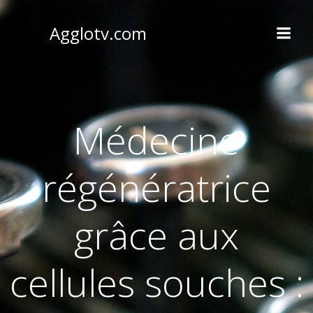
Aller
au
Agglotv.com
contenu
Médecine
régénératrice
grâce aux
cellules souches :