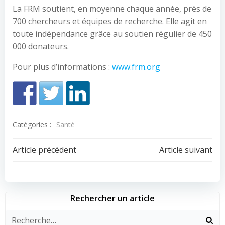
La FRM soutient, en moyenne chaque année, près de
700 chercheurs et équipes de recherche. Elle agit en
toute indépendance grâce au soutien régulier de 450
000 donateurs.
Pour plus d’informations :
www.frm.org
Catégories :
Santé
Navigation
Navigation
Article précédent
Article suivant
de
de
l’article
l’article
Rechercher un article