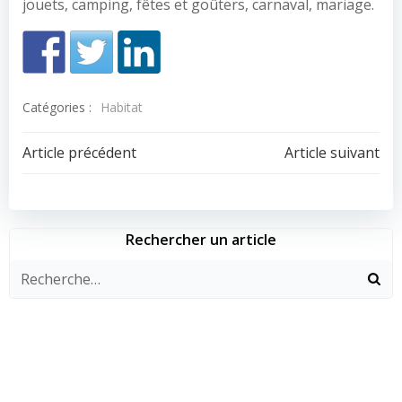
jouets, camping, fêtes et goûters, carnaval, mariage.
Catégories :
Habitat
Navigation
Navigation
Article précédent
Article suivant
de
de
l’article
l’article
Rechercher un article