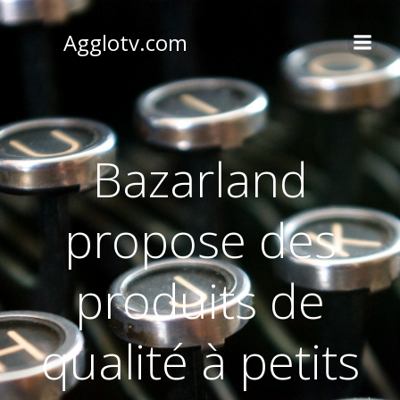
Aller
au
Agglotv.com
contenu
Bazarland
propose des
produits de
qualité à petits