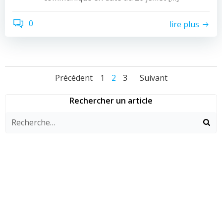
0
lire plus
Navigation
Navigation
Navigati
Page
Page
Page
Précédent
1
2
3
Suivant
des
des
des
Rechercher un article
articles
articles
articles