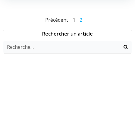
Navigation
Navigation
Navigat
Page
Page
Précédent
1
2
des
des
des
Rechercher un article
articles
articles
articles