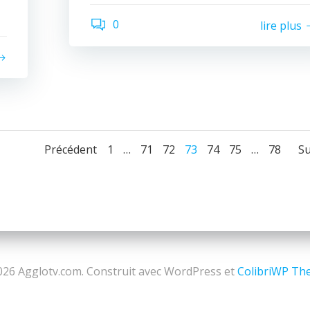
0
lire plus
Navigation
Navigation
Page
Page
Page
Page
Page
Page
Page
Précédent
1
…
71
72
73
74
75
…
78
Su
des
des
articles
articles
a
26 Agglotv.com. Construit avec WordPress et
ColibriWP Th