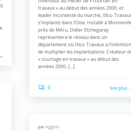
Inventeur du métier de « courtier en
00
travaux » au début des années 2000, et
leader incontesté du marché, Illico Travau
s’implante dans l’Oise. Installé à Monnevill
pe
près de Méru, Didier Etchegaray
représentera le réseau dans un
département où Illico Travaux a l’intentio
de multiplier les implantations. Créateur d
« courtage en travaux » au début des
années 2000, […]
0
lire plus
par
Agglotv